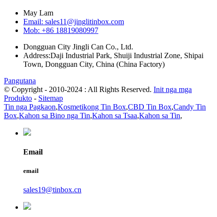
May Lam
Email: sales11@jinglitinbox.com
Mob: +86 18819080997
Dongguan City Jingli Can Co., Ltd.
Address:Daji Industrial Park, Shuiji Industrial Zone, Shipai
Town, Dongguan City, China (China Factory)
Pangutana
© Copyright - 2010-2024 : All Rights Reserved.
Init nga mga
Produkto
-
Sitemap
Tin nga Pagkaon
,
Kosmetikong Tin Box
,
CBD Tin Box
,
Candy Tin
Box
,
Kahon sa Bino nga Tin
,
Kahon sa Tsaa
,
Kahon sa Tin
,
Email
email
sales19@tinbox.cn