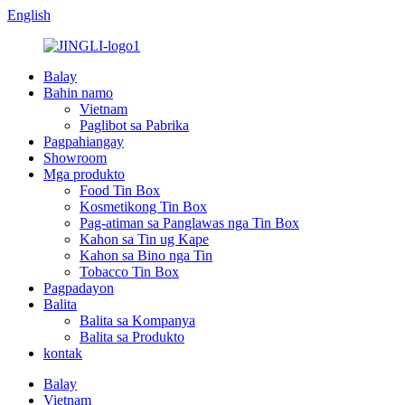
English
Balay
Bahin namo
Vietnam
Paglibot sa Pabrika
Pagpahiangay
Showroom
Mga produkto
Food Tin Box
Kosmetikong Tin Box
Pag-atiman sa Panglawas nga Tin Box
Kahon sa Tin ug Kape
Kahon sa Bino nga Tin
Tobacco Tin Box
Pagpadayon
Balita
Balita sa Kompanya
Balita sa Produkto
kontak
Balay
Vietnam