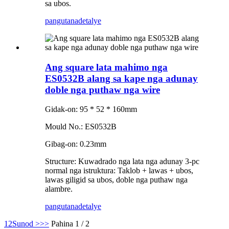
sa ubos.
pangutana
detalye
Ang square lata mahimo nga
ES0532B alang sa kape nga adunay
doble nga puthaw nga wire
Gidak-on: 95 * 52 * 160mm
Mould No.: ES0532B
Gibag-on: 0.23mm
Structure: Kuwadrado nga lata nga adunay 3-pc
normal nga istruktura: Taklob + lawas + ubos,
lawas giligid sa ubos, doble nga puthaw nga
alambre.
pangutana
detalye
1
2
Sunod >
>>
Pahina 1 / 2