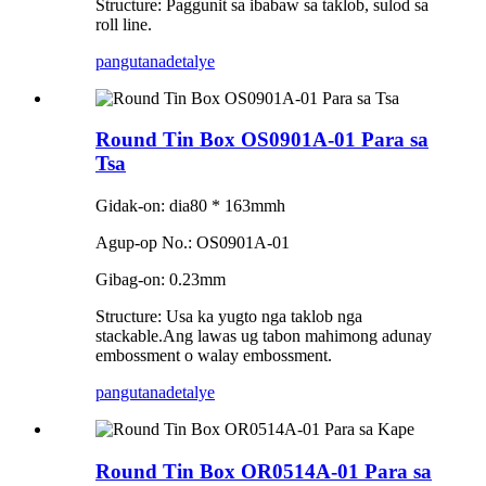
Structure: Paggunit sa ibabaw sa taklob, sulod sa
roll line.
pangutana
detalye
Round Tin Box OS0901A-01 Para sa
Tsa
Gidak-on: dia80 * 163mmh
Agup-op No.: OS0901A-01
Gibag-on: 0.23mm
Structure: Usa ka yugto nga taklob nga
stackable.Ang lawas ug tabon mahimong adunay
embossment o walay embossment.
pangutana
detalye
Round Tin Box OR0514A-01 Para sa