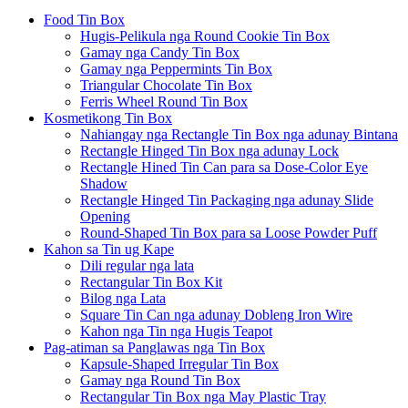
Food Tin Box
Hugis-Pelikula nga Round Cookie Tin Box
Gamay nga Candy Tin Box
Gamay nga Peppermints Tin Box
Triangular Chocolate Tin Box
Ferris Wheel Round Tin Box
Kosmetikong Tin Box
Nahiangay nga Rectangle Tin Box nga adunay Bintana
Rectangle Hinged Tin Box nga adunay Lock
Rectangle Hined Tin Can para sa Dose-Color Eye
Shadow
Rectangle Hinged Tin Packaging nga adunay Slide
Opening
Round-Shaped Tin Box para sa Loose Powder Puff
Kahon sa Tin ug Kape
Dili regular nga lata
Rectangular Tin Box Kit
Bilog nga Lata
Square Tin Can nga adunay Dobleng Iron Wire
Kahon nga Tin nga Hugis Teapot
Pag-atiman sa Panglawas nga Tin Box
Kapsule-Shaped Irregular Tin Box
Gamay nga Round Tin Box
Rectangular Tin Box nga May Plastic Tray