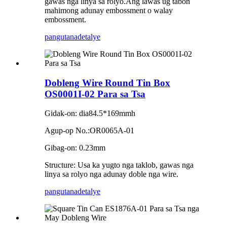
gawas nga linya sa rolyo.Ang lawas ug tabon
mahimong adunay embossment o walay
embossment.
pangutana
detalye
Dobleng Wire Round Tin Box
OS0001I-02 Para sa Tsa
Gidak-on: dia84.5*169mmh
Agup-op No.:OR0065A-01
Gibag-on: 0.23mm
Structure: Usa ka yugto nga taklob, gawas nga
linya sa rolyo nga adunay doble nga wire.
pangutana
detalye