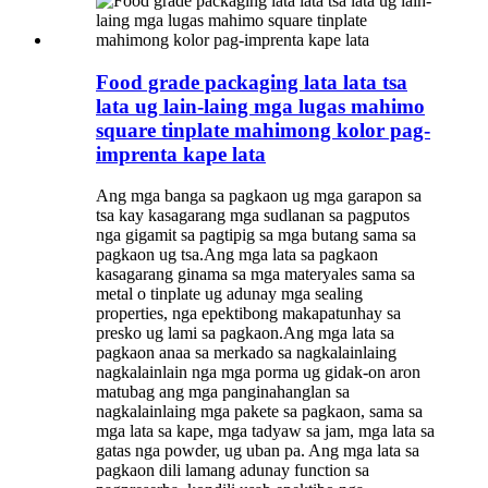
Food grade packaging lata lata tsa
lata ug lain-laing mga lugas mahimo
square tinplate mahimong kolor pag-
imprenta kape lata
Ang mga banga sa pagkaon ug mga garapon sa
tsa kay kasagarang mga sudlanan sa pagputos
nga gigamit sa pagtipig sa mga butang sama sa
pagkaon ug tsa.Ang mga lata sa pagkaon
kasagarang ginama sa mga materyales sama sa
metal o tinplate ug adunay mga sealing
properties, nga epektibong makapatunhay sa
presko ug lami sa pagkaon.Ang mga lata sa
pagkaon anaa sa merkado sa nagkalainlaing
nagkalainlain nga mga porma ug gidak-on aron
matubag ang mga panginahanglan sa
nagkalainlaing mga pakete sa pagkaon, sama sa
mga lata sa kape, mga tadyaw sa jam, mga lata sa
gatas nga powder, ug uban pa. Ang mga lata sa
pagkaon dili lamang adunay function sa