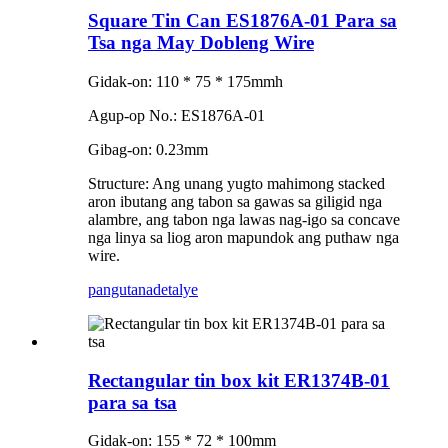
Square Tin Can ES1876A-01 Para sa
Tsa nga May Dobleng Wire
Gidak-on: 110 * 75 * 175mmh
Agup-op No.: ES1876A-01
Gibag-on: 0.23mm
Structure: Ang unang yugto mahimong stacked
aron ibutang ang tabon sa gawas sa giligid nga
alambre, ang tabon nga lawas nag-igo sa concave
nga linya sa liog aron mapundok ang puthaw nga
wire.
pangutana
detalye
Rectangular tin box kit ER1374B-01
para sa tsa
Gidak-on: 155 * 72 * 100mm