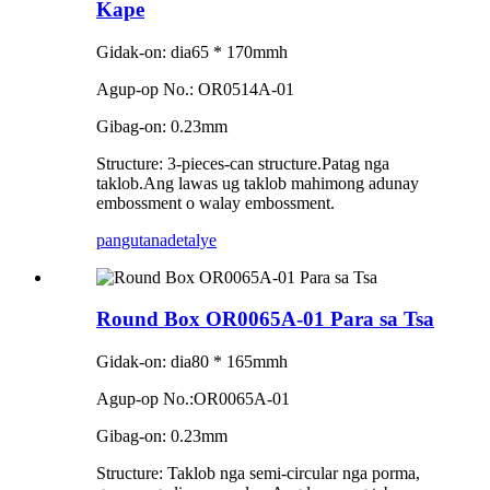
Kape
Gidak-on: dia65 * 170mmh
Agup-op No.: OR0514A-01
Gibag-on: 0.23mm
Structure: 3-pieces-can structure.Patag nga
taklob.Ang lawas ug taklob mahimong adunay
embossment o walay embossment.
pangutana
detalye
Round Box OR0065A-01 Para sa Tsa
Gidak-on: dia80 * 165mmh
Agup-op No.:OR0065A-01
Gibag-on: 0.23mm
Structure: Taklob nga semi-circular nga porma,