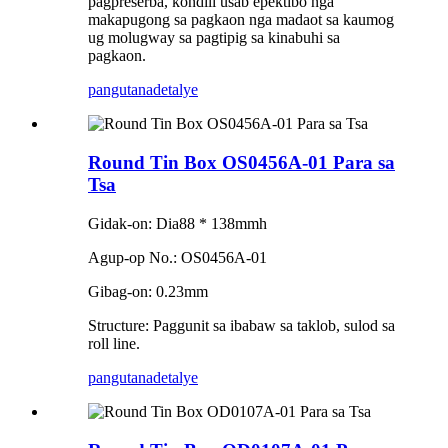
pagpreserba, kondili usab epektibo nga
makapugong sa pagkaon nga madaot sa kaumog
ug molugway sa pagtipig sa kinabuhi sa
pagkaon.
pangutana
detalye
Round Tin Box OS0456A-01 Para sa
Tsa
Gidak-on: Dia88 * 138mmh
Agup-op No.: OS0456A-01
Gibag-on: 0.23mm
Structure: Paggunit sa ibabaw sa taklob, sulod sa
roll line.
pangutana
detalye